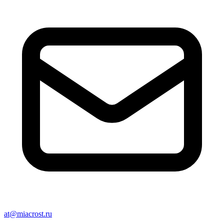
at@miacrost.ru